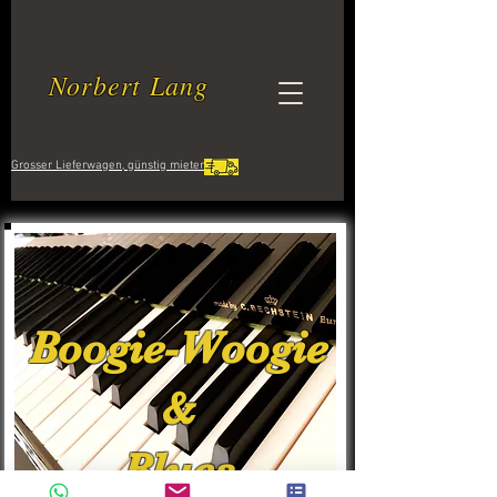
Norbert Lang
Grosser Lieferwagen, günstig mieten
Boogie-Woogie
&
Blues